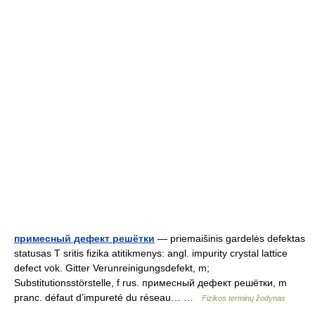
примесный дефект решётки
— priemaišinis gardelės defektas
statusas T sritis fizika atitikmenys: angl. impurity crystal lattice
defect vok. Gitter Verunreinigungsdefekt, m;
Substitutionsstörstelle, f rus. примесный дефект решётки, m
pranc. défaut d’impureté du réseau… …
Fizikos terminų žodynas