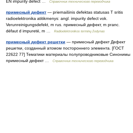
EN impurity defect …
Справочник технического переводчика
примесный дефект
— priemaišinis defektas statusas T sritis
radioelektronika atitikmenys: angl. impurity defect vok.
Verunreinigungsdefekt, m rus. примесный дефект, m pranc.
défaut d impureté, m …
Radioelektronikos terminų žodynas
примесный дефект решетки
— примесный дефект Дефект
решетки, созданный атомом постороннего элемента. [ГОСТ
22622 77] Тематики материалы полупроводниковые Синонимы
примесный дефект …
Справочник технического переводчика