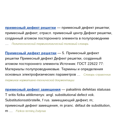
примесный дефект решетки
— примесный дефект решетки;
примесный дефект; отрасл. примесный центр Дефект решетки,
созданный атомом постороннего элемента в полупроводнике
…
Политехнический терминологический толковый словарь
Примесный дефект решетки
— 5. Примесный дефект
решетки Примесный дефект Дефект решетки, созданный
атомом постороннего элемента Источник: ГОСТ 22622 77:
Материалы полупроводниковые. Термины и определения
основных электрофизических параметров …
Словарь-справочник
терминов нормативно-технической документации
примесный дефект замещения
— pakaitinis defektas statusas
T sritis fizika atitikmenys: angl. substitutional defect vok.
Substitutionsstörstelle, f rus. замещающий дефект, m;
примесный дефект замещения, m pranc. défaut de substitution,
m …
Fizikos terminų žodynas