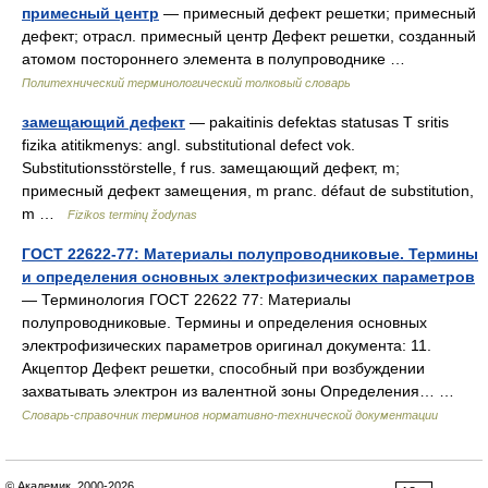
примесный центр
— примесный дефект решетки; примесный
дефект; отрасл. примесный центр Дефект решетки, созданный
атомом постороннего элемента в полупроводнике …
Политехнический терминологический толковый словарь
замещающий дефект
— pakaitinis defektas statusas T sritis
fizika atitikmenys: angl. substitutional defect vok.
Substitutionsstörstelle, f rus. замещающий дефект, m;
примесный дефект замещения, m pranc. défaut de substitution,
m …
Fizikos terminų žodynas
ГОСТ 22622-77: Материалы полупроводниковые. Термины
и определения основных электрофизических параметров
— Терминология ГОСТ 22622 77: Материалы
полупроводниковые. Термины и определения основных
электрофизических параметров оригинал документа: 11.
Акцептор Дефект решетки, способный при возбуждении
захватывать электрон из валентной зоны Определения… …
Словарь-справочник терминов нормативно-технической документации
© Академик, 2000-2026